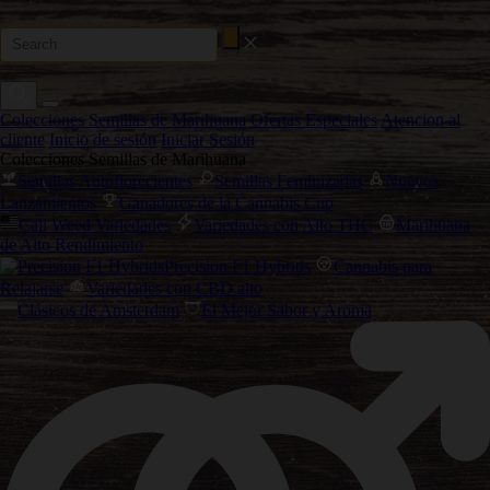
Colecciones Semillas de Marihuana
Ofertas Especiales
Atencion al
cliente
Inicio de sesión
Iniciar Sesión
Colecciones Semillas de Marihuana
Semillas Autoflorecientes
Semillas Feminizadas
Nuevos
Lanzamientos
Ganadores de la Cannabis Cup
Cali Weed Variedades
Variedades con Alto THC
Marihuana
de Alto Rendimiento
Precision F1 Hybrids
Cannabis para
Relajarse
Variedades con CBD alto
Clásicos de Amsterdam
El Mejor Sabor y Aroma