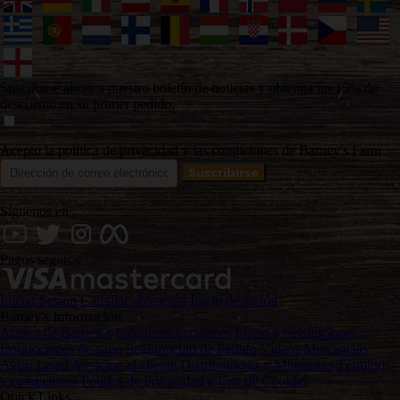
Suscríbase ahora a nuestro boletín de noticias y obtenga un 15% de
descuento en su primer pedido.
Acepto la política de privacidad y las condiciones de Barney's Farm
Síguenos en
Pagos seguros
Iniciar Sesión
Cambiar ubicación
Inicio de sesión
Barney's Información
Acerca de Barney´s
Preguntas frecuentes
Envío y devoluciones
Instrucciones de pago
Seguimiento de Pedido
Vídeos
Mercancías
Aviso Legal
Atencion al cliente
Distribuidores y Minoristas
Términos
y condiciones
Política de Privacidad y Uso de Cookies
Quick Links