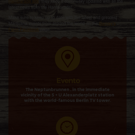
Hanfparade site
, they keep it continually updated with all the
latest news from the Hanfparade!
Make sure to keep up to date with the latest and greatest
Marijuana events from around the world on the
Barney’s
Farm Facebook
page.
The Neptunbrunnen , in the immediate
vicinity of the S + U Alexanderplatz station
with the world-famous Berlin TV tower.