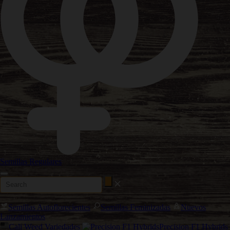
Semillas Regulares
Semillas Autoflorecientes
Semillas Feminizadas
Nuevos
Lanzamientos
Cali Weed Variedades
Precision F1 Hybrids