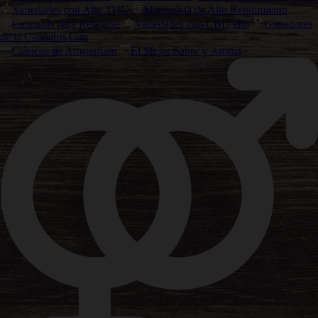
Variedades con Alto THC
Marihuana de Alto Rendimiento
Cannabis para Relajarse
Variedades con CBD alto
Ganadores
de la Cannabis Cup
Clásicos de Amsterdam
El Mejor Sabor y Aroma