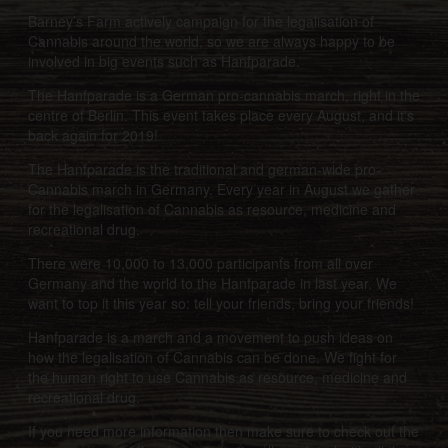
Barney’s Farm actively campaign for the legalisation of
Cannabis around the world, so we are always happy to be
involved in big events such as Hanfparade.
The Hanfparade is a German pro-cannabis march, right in the
centre of Berlin. This event takes place every August, and it's
back again for 2019!
The Hanfparade is the traditional and german-wide pro-
Cannabis march in Germany. Every year in August we gather
for the legalisation of Cannabis as resource, medicine and
recreational drug.
There were 10,000 to 13,000 participants from all over
Germany and the world to the Hanfparade in last year. We
want to top it this year so: tell your friends, bring your friends!
Hanfparade is a march and a movement to push ideas on
how the legalisation of Cannabis can be done. We fight for
the human right to use Cannabis as resource, medicine and
recreational drug.
If you need more information then make sure to check out the