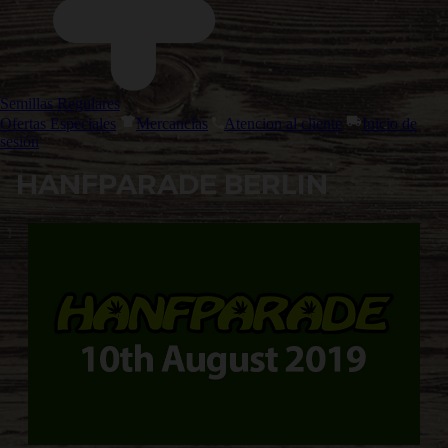
Semillas Regulares
Ofertas Especiales
Mercancías
Atencion al cliente
Inicio de
sesión
HANFPARADE BERLIN