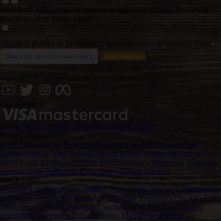
Suscríbase ahora a nuestro boletín de noticias y obtenga un 15% de
descuento en su primer pedido.
Acepto la política de privacidad y las condiciones de Barney's Farm
Síguenos en
Pagos seguros
Iniciar Sesión
Cambiar ubicación
Inicio de sesión
Barney's Información
Acerca de Barney´s
Preguntas frecuentes
Envío y devoluciones
Instrucciones de pago
Seguimiento de Pedido
Vídeos
Mercancías
Aviso Legal
Atencion al cliente
Distribuidores y Minoristas
Términos
y condiciones
Política de Privacidad y Uso de Cookies
Quick Links
Semillas Autoflorecientes
Semillas Feminizadas
Nuevos Lanzamientos
Cali Weed Variedades
Precision F1 Hybrids
Variedades con Alto THC
Marihuana de Alto Rendimiento
Variedades de Marihuana Sativa
Semillas de marihuana Indica
Semillas Marihuanas Exterior