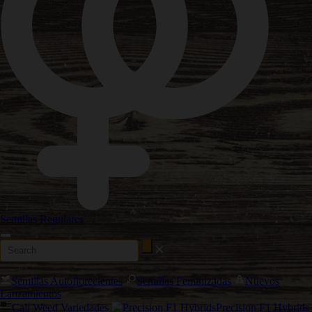
Semillas Regulares
Semillas Autoflorecientes
Semillas Feminizadas
Nuevos
Lanzamientos
Cali Weed Variedades
Precision F1 Hybrids