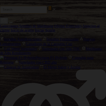
Colecciones Semillas de Marihuana
Ofertas Especiales
Atencion al
cliente
Inicio de sesión
Iniciar Sesión
Colecciones Semillas de Marihuana
Semillas Autoflorecientes
Semillas Feminizadas
Nuevos
Lanzamientos
Ganadores de la Cannabis Cup
Cali Weed Variedades
Variedades con Alto THC
Marihuana
de Alto Rendimiento
Precision F1 Hybrids
Cannabis para
Relajarse
Variedades con CBD alto
Clásicos de Amsterdam
El Mejor Sabor y Aroma