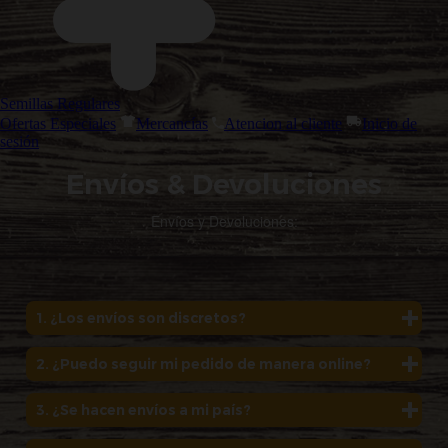
Semillas Regulares
Ofertas Especiales
Mercancías
Atencion al cliente
Inicio de
sesión
Envíos & Devoluciones
Envíos y Devoluciones:
1. ¿Los envíos son discretos?
2. ¿Puedo seguir mi pedido de manera online?
3. ¿Se hacen envíos a mi país?