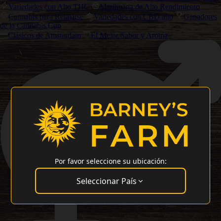
Variedades con Alto THC
Marihuana de Alto Rendimiento
Cannabis para Relajarse
Variedades con CBD alto
Ganadores
de la Cannabis Cup
Clásicos de Amsterdam
El Mejor Sabor y Aroma
Por favor seleccione su ubicación:
Seleccionar País