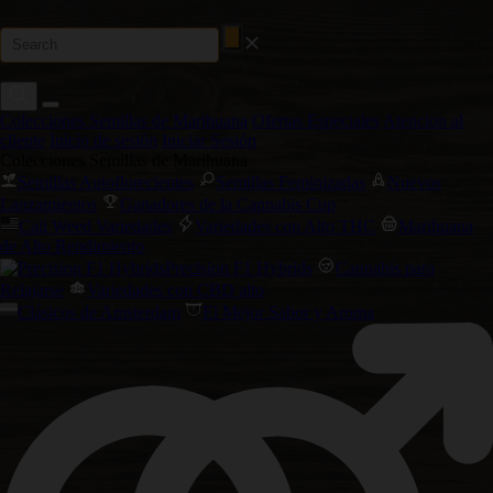
Colecciones Semillas de Marihuana
Ofertas Especiales
Atencion al
cliente
Inicio de sesión
Iniciar Sesión
Colecciones Semillas de Marihuana
Semillas Autoflorecientes
Semillas Feminizadas
Nuevos
Lanzamientos
Ganadores de la Cannabis Cup
Cali Weed Variedades
Variedades con Alto THC
Marihuana
de Alto Rendimiento
Precision F1 Hybrids
Cannabis para
Relajarse
Variedades con CBD alto
Clásicos de Amsterdam
El Mejor Sabor y Aroma