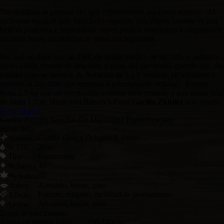
No olvidarás la primera vez que experimentes sus frutos fértiles. Al
inclinarse hacia el lado Indica del espectro, esta nueva favorita es una
belleza poderosa e inspiradora, cuyos pistilos relucientes y cargados de
tricomas harán las delicias de todos los aspirantes.
Por qué no dejar que su THC de grado médico de un 24% te seduzca
en un cálido mundo de descanso y relax del que nunca querrás irte. Se
pueden esperar tiempos de floración de 8 a 9 semanas en interiores y
cultivos al aire libre que terminan a principios de octubre. Espera
hasta 2,5 kg con un crecimiento exterior bien cuidado y una altura final
de hasta 1,7 m. Hazte con Barney’s Farm
Gorilla Zkittlez
hoy mismo.
Read More +
Gorilla Zkittlez Semillas De Marihuana Especificación:
Strain Info:
Gorilla Glue x Original Z Strain
Genética
% THC
26%
Tipo
Feminizada
40
% Sativa
60
% Índica
Sabor
Afrutado, bayas, pino
Potente, relajado, facilidad de pensamiento
Efecto
Afrutado, bayas, pino
Aroma
Datos de crecimiento:
Altura en interior (cm)
100-140cm