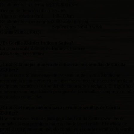
Rendimiento en interior (g)
700-800 gr/㎡
Tiempo de floración (días)
55 - 65
Altura en exterior (cm)
140-180cm
Rendimiento en exterior (g)
2000-2500 gr/plant
Cosecha
Septiembre - 3rd-4th week
Gorilla Zkittlez FAQs
¿Es Gorilla Zkittlez Indica o Sativa?
La cepa Gorilla Zkittlez de Barney´s Farm es
40% Sativa 60% Indica
¿Cuál es la mejor manera de conservar mis semillas de Gorilla
Zkittlez?
Para el correcto almacenaje de las semillas de Gorilla Zkittlez se
recomienda mantenerlas en un lugar fresco, oscuro y seco dentro de un
recipiente hermético con su debido etiquetado y fechado. El frigorífico
o nevera es un lugar idóneo para guardar las semillas siempre y cuando
no queden congeladas.
¿Cuál es el mejor método para germinar semillas de Gorilla
Zkittlez?
Hay numerosas técnicas para germinar Gorilla Zkittlez semillas de
cannabis si está permitido hacerlo dónde usted reside. El método de
papel en un plato es un método común en el que las semillas de Gorilla