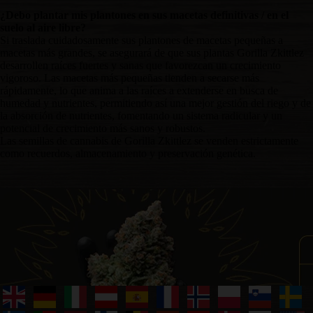
¿Debo plantar mis plantones en sus macetas definitivas / en el
suelo al aire libre?
Si traslada cuidadosamente sus plantones de macetas pequeñas a
macetas más grandes, se asegurará de que sus plantas Gorilla Zkittlez
desarrollen raíces fuertes y sanas que favorezcan un crecimiento
vigoroso. Las macetas más pequeñas tienden a secarse más
rápidamente, lo que anima a las raíces a extenderse en busca de
humedad y nutrientes, permitiendo así una mejor gestión del riego y de
la absorción de nutrientes, fomentando un sistema radicular y un
potencial de crecimiento más sanos y robustos.
Las semillas de cannabis de Gorilla Zkittlez se venden estrictamente
como recuerdos, almacenamiento y preservación genética.