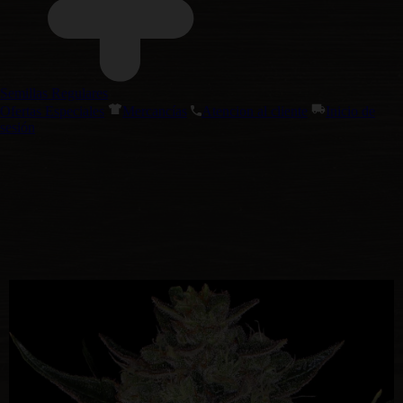
Semillas Regulares
Ofertas Especiales
Mercancías
Atencion al cliente
Inicio de
sesión