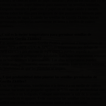
Zkittlez se colocan sobre un papel húmedo ( pero no encharcado ) y se
cubren con otro papel húmedo para mantener las semillas húmedas.
Después; mantén el plato con el papel en un lugar cálido y oscuro,
revisa todos los días para asegurarte de que permanece húmedo pero
sin charcos de agua. Cuándo las semillas de Gorilla Zkittlez hayan
germinado, colóquelas suavemente en tierra o medios de cultivo
similares.
¿Cuál es la mejor temperatura para germinar semillas de
cannabis Gorilla Zkittlez?
Las semillas de cannabis Gorilla Zkittlez germinan a temperaturas de
entre 70°F y 90°F (21°C & 32°C) Las temperaturas por debajo de
70°F (21°C) y por encima de 90°F (32°C) pueden impedir o
comprometer la germinación saludable. Las bajas temperaturas retrasan
o incluso detienen la germinación. Las altas temperaturas pueden
causar mala germinación, retraso o crecimiento lento también aumenta
la posibilidad de que las plántulas se sequen.
¿A qué profundidad debo plantar las semillas germinadas de
Gorilla Zkittlez?
Una vez germinadas, transfiéralas a la tierra o a un medio de cultivo
similar, haciendo un pequeño agujero de 5-10 mm de profundidad con
una cerilla o un bolígrafo. Coloque suavemente la raíz de la semilla
germinada en el agujero. Evite manipular las semillas con las manos;
utilice una cerilla o una herramienta similar para colocarlas.