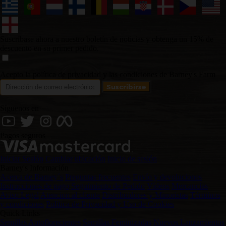
Suscríbase ahora a nuestro boletín de noticias y obtenga un 15% de
descuento en su primer pedido.
Acepto la política de privacidad y las condiciones de Barney's Farm
Síguenos en
Pagos seguros
Iniciar Sesión
Cambiar ubicación
Inicio de sesión
Barney's Información
Acerca de Barney´s
Preguntas frecuentes
Envío y devoluciones
Instrucciones de pago
Seguimiento de Pedido
Vídeos
Mercancías
Aviso Legal
Atencion al cliente
Distribuidores y Minoristas
Términos
y condiciones
Política de Privacidad y Uso de Cookies
Quick Links
Semillas Autoflorecientes
Semillas Feminizadas
Nuevos Lanzamientos