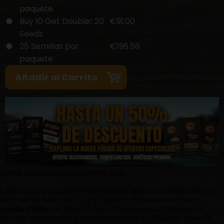
paquete
Buy 10 Get Double! 20
€91.00
Seeds
25 Semillas por
€196.56
paquete
Gorilla Zkittlez Strain de Barney's Farm
Libera el poder gigantesco de la genética de la Costa Oeste con una
sorprendente fusión de GG 4 y Zkittlez. Presentamos el nuevo
Gorilla Zkittlez
de Barney's Farm. Una exquisita celebración de
tricomas recompensará la paciencia después de 60 días de floración.