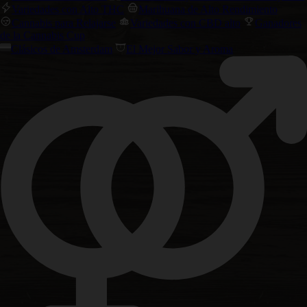
Variedades con Alto THC
Marihuana de Alto Rendimiento
Cannabis para Relajarse
Variedades con CBD alto
Ganadores
de la Cannabis Cup
Clásicos de Amsterdam
El Mejor Sabor y Aroma