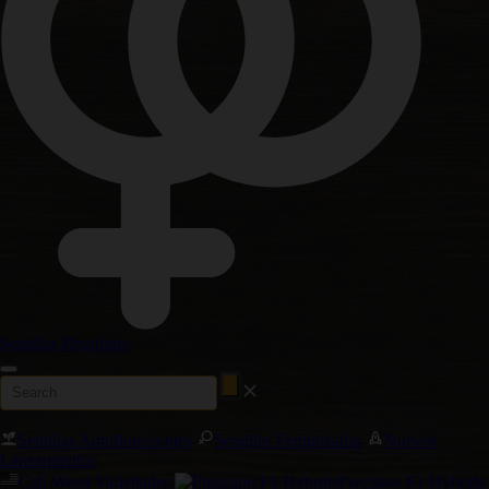
Semillas Regulares
Semillas Autoflorecientes
Semillas Feminizadas
Nuevos
Lanzamientos
Cali Weed Variedades
Precision F1 Hybrids