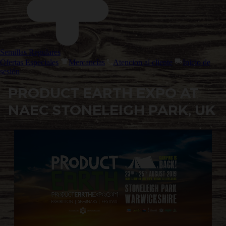
Semillas Regulares
Ofertas Especiales
Mercancías
Atencion al cliente
Inicio de
sesión
PRODUCT EARTH EXPO AT
NAEC STONELEIGH PARK, UK