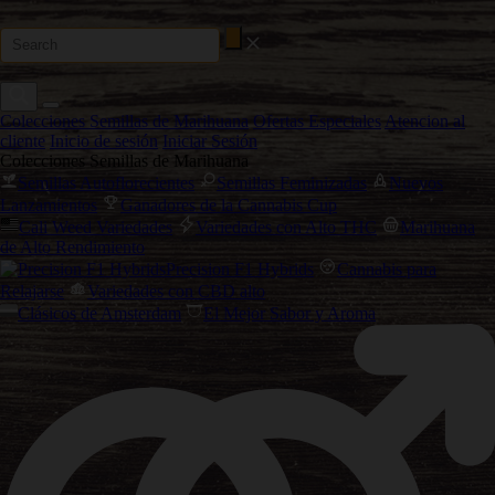
Colecciones Semillas de Marihuana
Ofertas Especiales
Atencion al
cliente
Inicio de sesión
Iniciar Sesión
Colecciones Semillas de Marihuana
Semillas Autoflorecientes
Semillas Feminizadas
Nuevos
Lanzamientos
Ganadores de la Cannabis Cup
Cali Weed Variedades
Variedades con Alto THC
Marihuana
de Alto Rendimiento
Precision F1 Hybrids
Cannabis para
Relajarse
Variedades con CBD alto
Clásicos de Amsterdam
El Mejor Sabor y Aroma