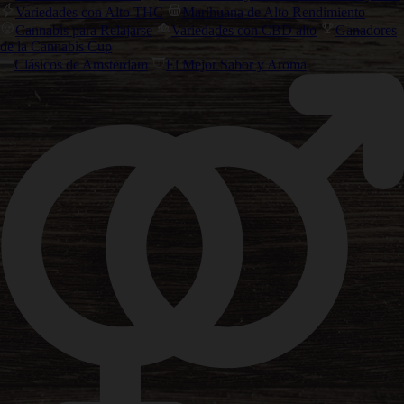
Variedades con Alto THC
Marihuana de Alto Rendimiento
Cannabis para Relajarse
Variedades con CBD alto
Ganadores
de la Cannabis Cup
Clásicos de Amsterdam
El Mejor Sabor y Aroma