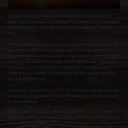
Ideally located just south of Coventry in the Midlands, this
year’s event promises to be bigger and better with more days,
more exhibitors, more seminars, more music and more of
you.
Product Earth Expo-Fest is totally unique in the UK, being the
only Hemp, CBD and Cannabis event that highlights the
complete business eco-system of this amazing plant, its many
varieties, derivatives and uses. From agricultural, industrial,
medicinal and recreational, to production, wholesale and
retail, it is the leading UK showcase for this rapidly evolving
and exciting industry.
A carefully curated line-up of D.J’s and bands will also provide
another exciting element to the event and perfect soundtrack
for the weekend.
Make sure to keep up to date through our
Facebook
page
where we will be giving you all of the latest news from around
the world of Cannabis.