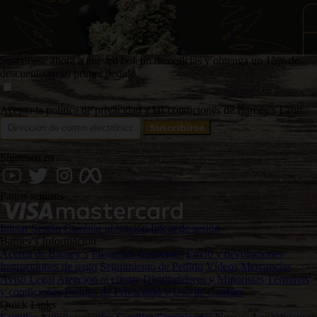
Suscríbase ahora a nuestro boletín de noticias y obtenga un 15% de
descuento en su primer pedido.
Acepto la política de privacidad y las condiciones de Barney's Farm
Síguenos en
Pagos seguros
Iniciar Sesión
Cambiar ubicación
Inicio de sesión
Barney's Información
Acerca de Barney´s
Preguntas frecuentes
Envío y devoluciones
Instrucciones de pago
Seguimiento de Pedido
Vídeos
Mercancías
Aviso Legal
Atencion al cliente
Distribuidores y Minoristas
Términos
y condiciones
Política de Privacidad y Uso de Cookies
Quick Links