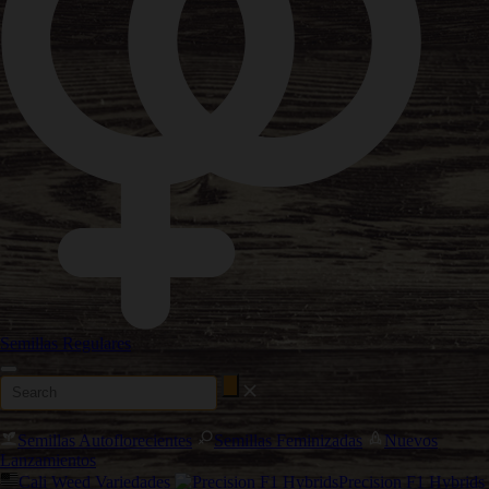
Semillas Regulares
Semillas Autoflorecientes
Semillas Feminizadas
Nuevos
Lanzamientos
Cali Weed Variedades
Precision F1 Hybrids